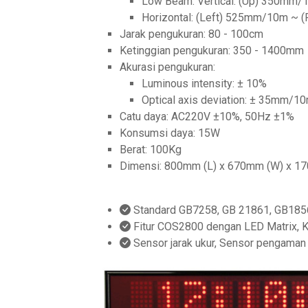
Low Beam: Vertical: (Up) 350m
Horizontal: (Left) 525mm/10m ~ 
Jarak pengukuran: 80 - 100cm
Ketinggian pengukuran: 350 - 1400mm
Akurasi pengukuran:
Luminous intensity: ± 10%
Optical axis deviation: ± 35mm/1
Catu daya: AC220V ±10%, 50Hz ±1%
Konsumsi daya: 15W
Berat: 100Kg
Dimensi: 800mm (L) x 670mm (W) x 1
Standard GB7258, GB 21861, GB185
Fitur COS2800 dengan LED Matrix, Ko
Sensor jarak ukur, Sensor pengaman al